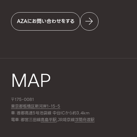
AZAにお問い合わせをする
MAP
〒175-0081
東京都板橋区新河岸1-15-5
車：首都高速5号池袋線 中台ICから約3.4km
電車：都営三田線
高島平駅
,JR埼京線
浮間舟渡駅