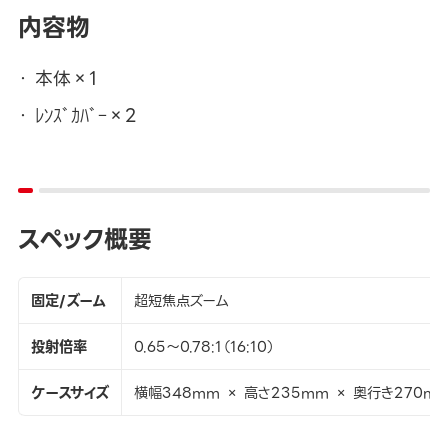
内容物
本体×1
ﾚﾝｽﾞｶﾊﾞｰ×2
スペック概要
固定/ズーム
超短焦点ズーム
投射倍率
0.65～0.78:1（16:10）
ケースサイズ
横幅348mm × 高さ235mm × 奥行き270m