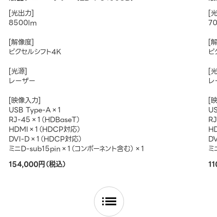
[光出力]
[
8500lm
7
[解像度]
[
ピクセルシフト4K
ピ
[光源]
[
レーザー
レ
[映像入力]
[
USB Type-A×1
U
RJ-45×1（HDBaseT）
R
HDMI×1（HDCP対応）
H
DVI-D×1（HDCP対応）
D
ミニD-sub15pin×1（コンポーネント含む）×1
ミ
154,000円（税込）
1