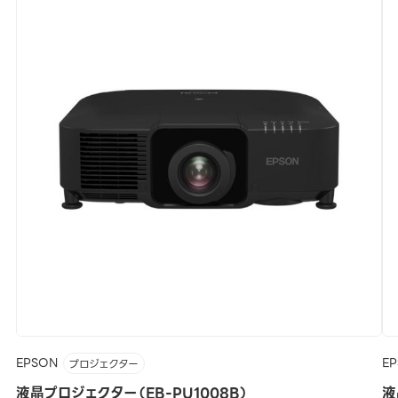
EPSON
E
プロジェクター
液晶プロジェクター（EB-PU1008B）
液