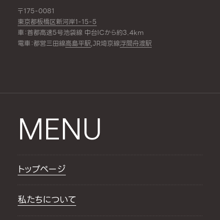
〒175-0081
東京都板橋区新河岸1-15-5
車：首都高速5号池袋線 中台ICから約3.4km
電車：都営三田線
高島平駅
,JR埼京線
浮間舟渡駅
MENU
トップページ
私たちについて