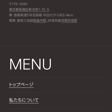
〒175-0081
東京都板橋区新河岸1-15-5
車：首都高速5号池袋線 中台ICから約3.4km
電車：都営三田線
高島平駅
,JR埼京線
浮間舟渡駅
MENU
トップページ
私たちについて