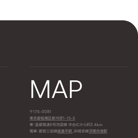
MAP
〒175-0081
東京都板橋区新河岸1-15-5
車：首都高速5号池袋線 中台ICから約3.4km
電車：都営三田線
高島平駅
,JR埼京線
浮間舟渡駅