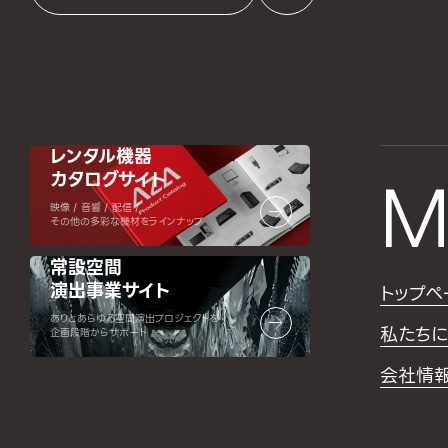
レンタル機器
カタログサイト
M
映像 / 音響 / 配信 /
その他の多彩な機材をラインナップ
常設空間
演出事業サイト
トップペ
ありとあらゆる空間演出プロジェクトを
私たちに
企画段階からサポート
会社情