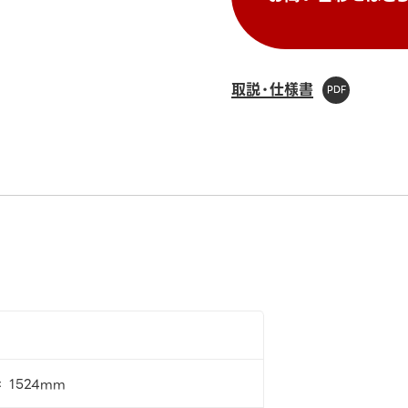
取説・仕様書
× 1524mm