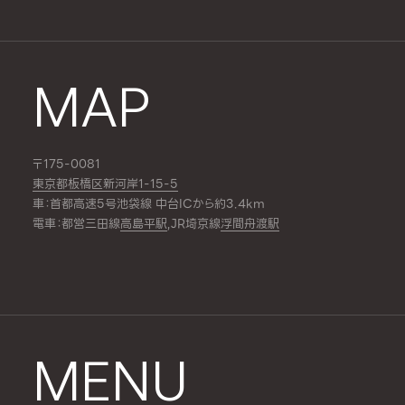
MAP
〒175-0081
東京都板橋区新河岸1-15-5
車：首都高速5号池袋線 中台ICから約3.4km
電車：都営三田線
高島平駅
,JR埼京線
浮間舟渡駅
MENU