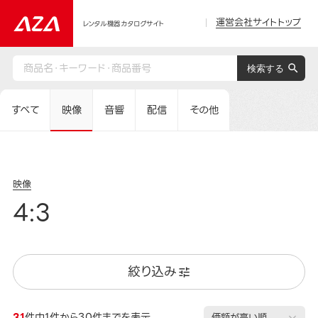
運営会社サイトトップ
レンタル機器カタログサイト
すべて
映像
音響
配信
その他
映像
4:3
絞り込み
31
件中1件から30件までを表示