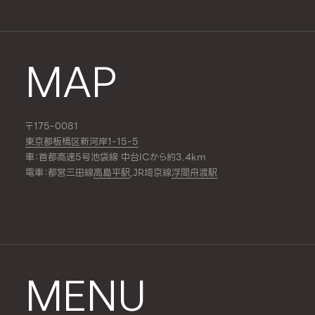
MAP
〒175-0081
東京都板橋区新河岸1-15-5
車：首都高速5号池袋線 中台ICから約3.4km
電車：都営三田線
高島平駅
,JR埼京線
浮間舟渡駅
MENU