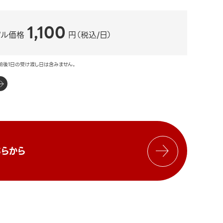
1,100
タル価格
円（税込/日）
前後1日の受け渡し日は含みません。
らから