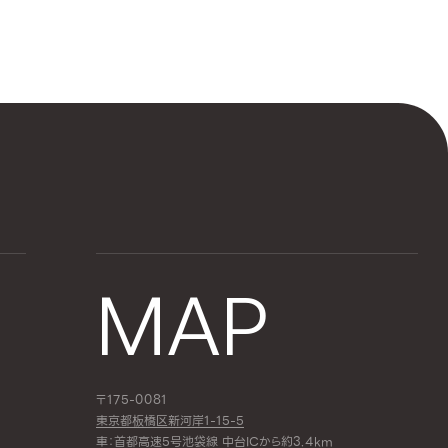
MAP
〒175-0081
東京都板橋区新河岸1-15-5
車：首都高速5号池袋線 中台ICから約3.4km