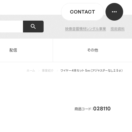
CONTACT
映像音響機材レンタル事業
技術資料
配信
その他
ホーム
事業紹介
ワイヤー4本セット 5m（アジャスターなし2.5φ）
028110
商品コード：
ー