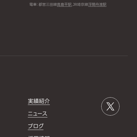
電車：都営三田線
高島平駅
,JR埼京線
浮間舟渡駅
実績紹介
ニュース
ブログ