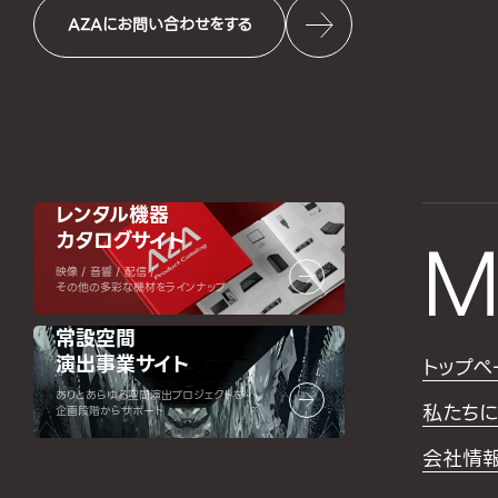
AZAにお問い合わせをする
レンタル機器
カタログサイト
M
映像 / 音響 / 配信 /
その他の多彩な機材をラインナップ
常設空間
演出事業サイト
トップペ
ありとあらゆる空間演出プロジェクトを
私たちに
企画段階からサポート
会社情