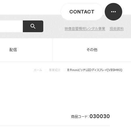
CONTACT
映像音響機材レンタル事業
技術資料
配信
その他
ホーム
事業紹介
8.9mmピッチLEDディスプレイ(V8SMKII)
030030
商品コード：