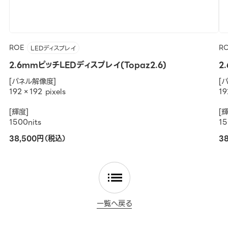
ROE
R
LEDディスプレイ
2.6mmピッチLEDディスプレイ(Topaz2.6)
2
[パネル解像度]
[
192×192 pixels
19
[輝度]
[
1500nits
15
38,500円（税込）
3
一覧へ戻る