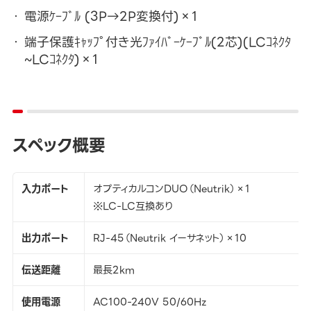
電源ｹｰﾌﾞﾙ (3P→2P変換付)×1
端子保護ｷｬｯﾌﾟ付き光ﾌｧｲﾊﾞｰｹｰﾌﾞﾙ(2芯)(LCｺﾈｸﾀ
~LCｺﾈｸﾀ)×1
スペック概要
入力ポート
オプティカルコンDUO（Neutrik）×1
※LC-LC互換あり
出力ポート
RJ-45（Neutrik イーサネット）×10
伝送距離
最長2km
使用電源
AC100-240V 50/60Hz