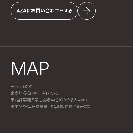
AZAにお問い合わせをする
MAP
〒175-0081
東京都板橋区新河岸1-15-5
車：首都高速5号池袋線 中台ICから約3.4km
電車：都営三田線
高島平駅
,JR埼京線
浮間舟渡駅