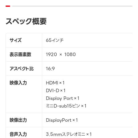
スペック概要
サイズ
65インチ
表示画素数
1920 × 1080
アスペクト比
16:9
映像入力
HDMI×1
DVI-D×1
Display Port×1
ミニD-sub15ピン×1
映像出力
DisplayPort×1
音声入力
3.5mmステレオミニ×1