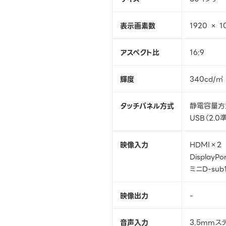
表示画素数
1920 × 1
アスペクト比
16:9
輝度
340cd/㎡
タッチパネル方式
静電容量方
USB（2.0
映像入力
HDMI×2
DisplayPo
ミニD-sub
映像出力
-
音声入力
3.5mmス