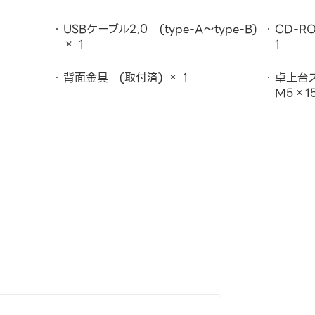
USBケーブル2.0 (type-A～type-B)
CD-R
× 1
1
背面金具 (取付済) × 1
卓上台
M5×1