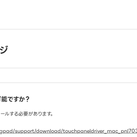
ジ
可能ですか？
トールする必要があります。
/bigpad/support/download/touchpaneldriver_mac_pnl7