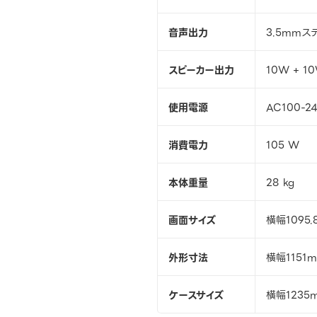
音声出力
3.5mmス
スピーカー出力
10W + 1
使用電源
AC100-240
消費電力
105 W
本体重量
28 kg
画面サイズ
横幅1095
外形寸法
横幅1151
ケースサイズ
横幅1235