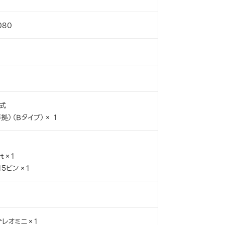
080
式
準拠）（Bタイプ）× 1
rt×1
15ピン×1
テレオミニ×1