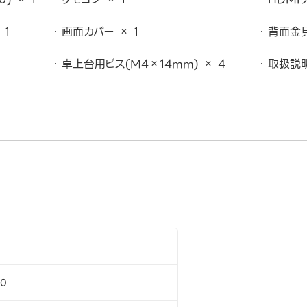
 1
画面カバー × 1
背面金具
卓上台用ビス(M4×14mm) × 4
取扱説明
80