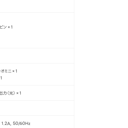
5ピン×1
レオミニ×1
1
出力（光）×1
 1.2A, 50/60Hz