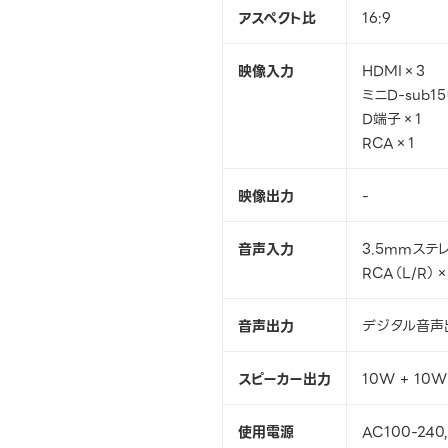
アスペクト比
16:9
映像入力
HDMI×3
ミニD-sub1
D端子×1
RCA×1
映像出力
-
音声入力
3.5mmステ
RCA（L/R）×
音声出力
デジタル音声
スピーカー出力
10W + 10W
使用電源
AC100-240,