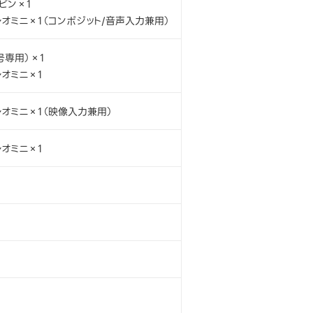
5ピン×1
レオミニ×1（コンポジット/音声入力兼用）
号専用）×1
レオミニ×1
レオミニ×1（映像入力兼用）
レオミニ×1