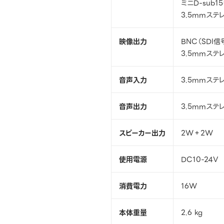
ミニD-sub1
3.5mmステ
映像出力
BNC（SDI信
3.5mmステ
音声入力
3.5mmステ
音声出力
3.5mmステ
スピーカー出力
2W＋2W
使用電源
DC10-24V
消費電力
16W
本体重量
2.6 kg