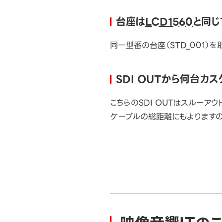
台座は
LCD1560
と同じ
同一型番の台座（STD_001）
SDI OUTから何台カ
こちらのSDI OUTはスルー
ケーブルの総距離にもよりますの