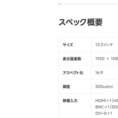
スペック概要
サイズ
13.3インチ
表示画素数
1920 × 10
アスペクト比
16:9
輝度
300cd/㎡
映像入力
HDMI×1（H
BNC×1（SD
DVI-D×1