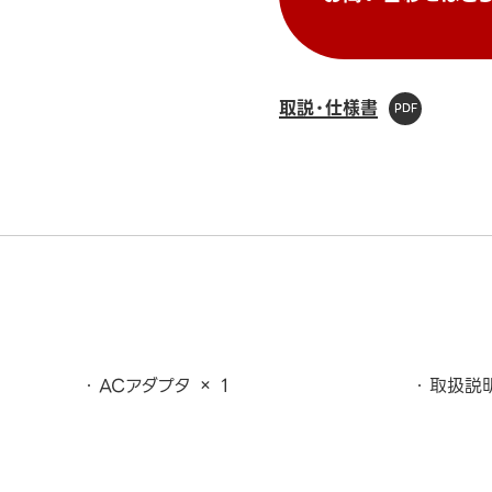
取説・仕様書
ACアダプタ × 1
取扱説明