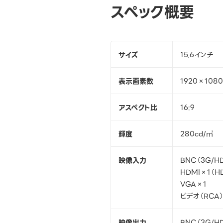
スペック概要
サイズ
15.6インチ
表示画素数
1920×1080
アスペクト比
16:9
輝度
280cd/㎡
映像入力
BNC（3G/HD
HDMI×1（H
VGA×1
ビデオ（RCA
映像出力
BNC（3G/HD