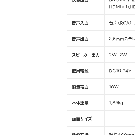
HDMI×1（H
音声入力
音声（RCA） 
音声出力
3.5mmステ
スピーカー出力
2W+2W
使用電源
DC10-24V
消費電力
16W
本体重量
1.85kg
画面サイズ
-
外形寸法
横幅383mm