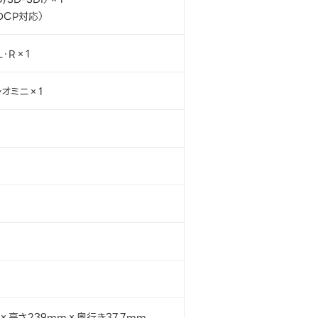
DCP対応）
L・R×1
レオミニ×1
×高さ239mm×奥行き37.7mm