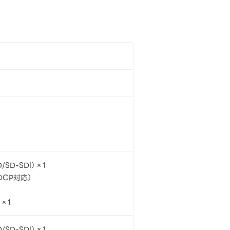
/SD-SDI）×1
DCP対応）
）×1
/SD-SDI）×1