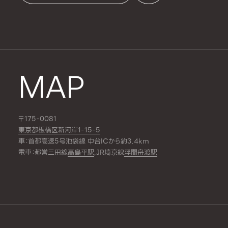
MAP
〒175-0081
東京都板橋区新河岸1-15-5
車：首都高速5号池袋線 中台ICから約3.4km
電車：都営三田線
高島平駅
,JR埼京線
浮間舟渡駅