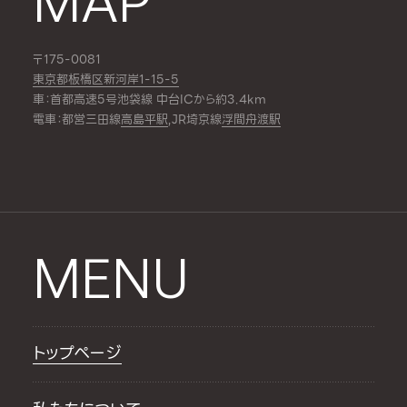
MAP
〒175-0081
東京都板橋区新河岸1-15-5
車：首都高速5号池袋線 中台ICから約3.4km
電車：都営三田線
高島平駅
,JR埼京線
浮間舟渡駅
MENU
トップページ