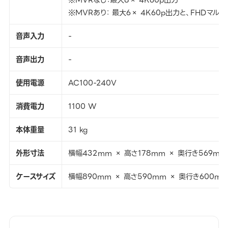
※MVRなし：最大8× 4K60p出力
※MVRあり： 最大6× 4K60p出力と、FHDマルチ
音声入力
-
音声出力
-
使用電源
AC100-240V
消費電力
1100 W
本体重量
31 kg
外形寸法
横幅432mm × 高さ178mm × 奥行き569mm
ケースサイズ
横幅890mm × 高さ590mm × 奥行き600m