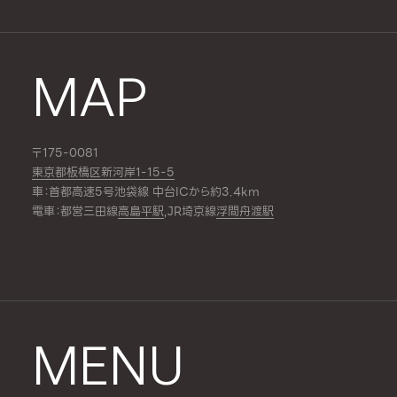
MAP
〒175-0081
東京都板橋区新河岸1-15-5
車：首都高速5号池袋線 中台ICから約3.4km
電車：都営三田線
高島平駅
,JR埼京線
浮間舟渡駅
MENU