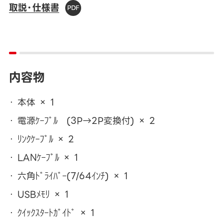
取説・仕様書
内容物
本体 × 1
電源ｹｰﾌﾞﾙ (3P→2P変換付) × 2
ﾘﾝｸｹｰﾌﾞﾙ × 2
LANｹｰﾌﾞﾙ × 1
六角ﾄﾞﾗｲﾊﾞｰ(7/64ｲﾝﾁ) × 1
USBﾒﾓﾘ × 1
ｸｲｯｸｽﾀｰﾄｶﾞｲﾄﾞ × 1