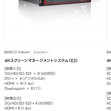
BARCO Folsom
BA
スイッチャー
4Kスクリーンマネージメントシステム（E2）
4
[映像入力]
[
3G/HD/SD-SDI × 8（6G対応）
SD
DVI-I × 4（デジタルのみ）
H
HDMI × 8（1.4a）
Di
Displayport × 8（1.1）
[
[映像出力]
SD
3G/HD/SD-SDI×4（6G対応）
H
HDMI×8（1.4a）
H