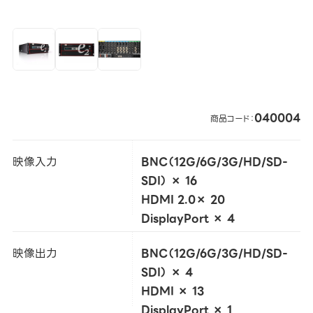
040004
商品コード：
映像入力
BNC（12G/6G/3G/HD/SD-
SDI） × 16
HDMI 2.0× 20
DisplayPort × 4
映像出力
BNC（12G/6G/3G/HD/SD-
SDI） × 4
HDMI × 13
DisplayPort × 1