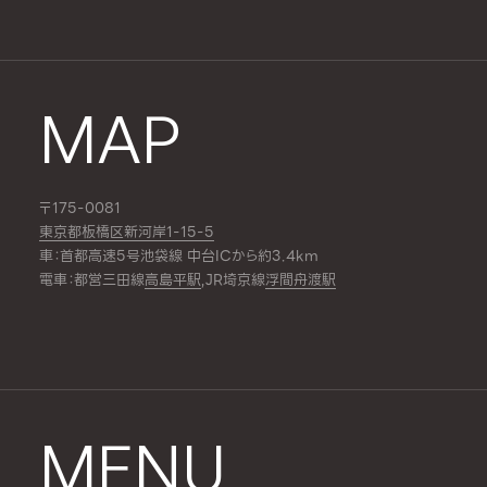
MAP
〒175-0081
東京都板橋区新河岸1-15-5
車：首都高速5号池袋線 中台ICから約3.4km
電車：都営三田線
高島平駅
,JR埼京線
浮間舟渡駅
MENU