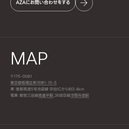
AZAにお問い合わせをする
MAP
〒175-0081
東京都板橋区新河岸1-15-5
車：首都高速5号池袋線 中台ICから約3.4km
電車：都営三田線
高島平駅
,JR埼京線
浮間舟渡駅