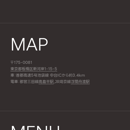
MAP
〒175-0081
東京都板橋区新河岸1-15-5
車：首都高速5号池袋線 中台ICから約3.4km
電車：都営三田線
高島平駅
,JR埼京線
浮間舟渡駅