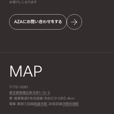
お受けしております
AZAにお問い合わせをする
MAP
〒175-0081
東京都板橋区新河岸1-15-5
車：首都高速5号池袋線 中台ICから約3.4km
電車：都営三田線
高島平駅
,JR埼京線
浮間舟渡駅