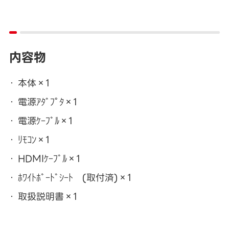
内容物
本体×1
電源ｱﾀﾞﾌﾟﾀ×1
電源ｹｰﾌﾞﾙ×1
ﾘﾓｺﾝ×1
HDMIｹｰﾌﾞﾙ×1
ﾎﾜｲﾄﾎﾞｰﾄﾞｼｰﾄ (取付済)×1
取扱説明書×1