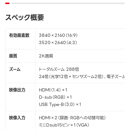
スペック概要
有効画素数
3840×2160（16:9）
3520×2640（4:3）
画質
2K画質
ズーム
トータルズーム 288倍
24倍（光学12倍＋センサズーム2倍）、電子ズーム1
映像出力
HDMI（1.4）×1
D-ｓub（RGB）×1
USB Type-B（3.0）×1
映像入力
HDMI×2（録画・RGBへの切替可能）
ミニDｓub15ピン×1（VGA）