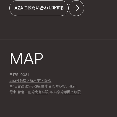
AZAにお問い合わせをする
MAP
〒175-0081
東京都板橋区新河岸1-15-5
車：首都高速5号池袋線 中台ICから約3.4km
電車：都営三田線
高島平駅
,JR埼京線
浮間舟渡駅