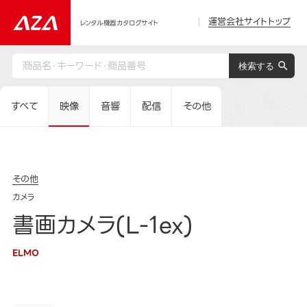
運営会社サイトトップ
レンタル機器カタログサイト
すべて
映像
音響
配信
その他
その他
カメラ
書画カメラ(L-1ex)
ELMO