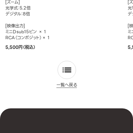
[ズーム]
[
光学式：5.2倍
光
デジタル：8倍
デ
[映像出力]
[
ミニDｓub15ピン × 1
ミ
RCA（コンポジット）× 1
R
5,500円（税込）
5
一覧へ戻る