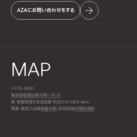
AZAにお問い合わせをする
MAP
〒175-0081
東京都板橋区新河岸1-15-5
車：首都高速5号池袋線 中台ICから約3.4km
電車：都営三田線
高島平駅
,JR埼京線
浮間舟渡駅