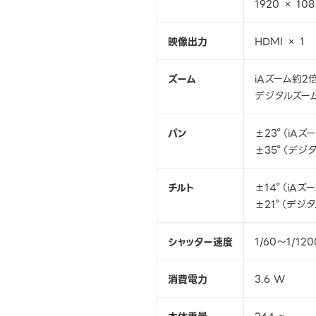
1920 × 10
映像出力
HDMI × 1
ズーム
iAズーム約2
デジタルズー
パン
±23°（iAズ
±35°（デジ
チルト
±14°（iAズ
±21°（デジ
シャッター速度
1/60～1/120
消費電力
3.6 W