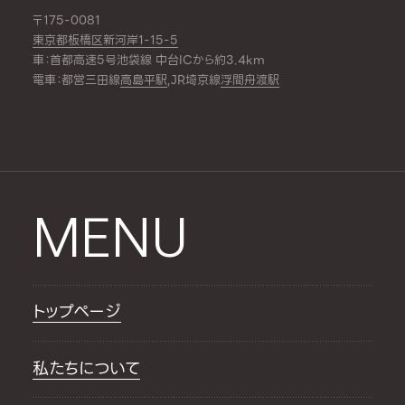
〒175-0081
東京都板橋区新河岸1-15-5
車：首都高速5号池袋線 中台ICから約3.4km
電車：都営三田線
高島平駅
,JR埼京線
浮間舟渡駅
MENU
トップページ
私たちについて