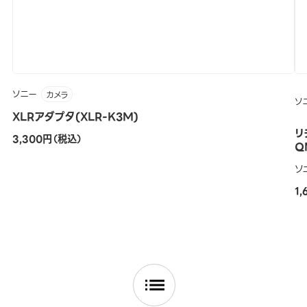
ソニー
カメラ
ソ
XLRアダプタ(XLR-K3M)
リ
3,300円（税込）
Q
ソ
1