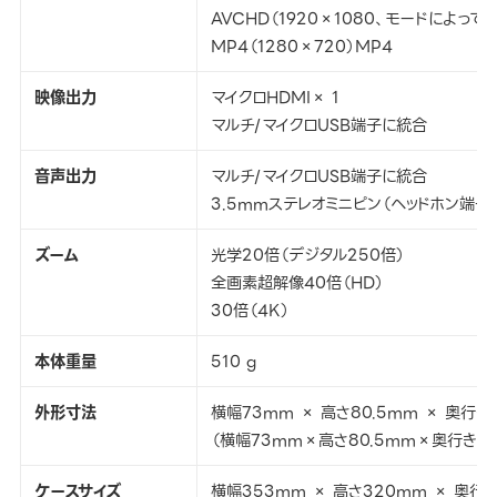
AVCHD（1920×1080、モードによっては
MP4（1280×720）MP4
映像出力
マイクロHDMI× 1
マルチ/マイクロUSB端子に統合
音声出力
マルチ/マイクロUSB端子に統合
3.5mmステレオミニピン（ヘッドホン端子）
ズーム
光学20倍（デジタル250倍）
全画素超解像40倍（HD）
30倍（4K）
本体重量
510 g
外形寸法
横幅73mm × 高さ80.5mm × 奥行き1
（横幅73mm×高さ80.5mm×奥行き173
ケースサイズ
横幅353mm × 高さ320mm × 奥行