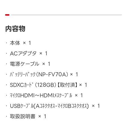
内容物
本体 × 1
ACアダプタ × 1
電源ケーブル × 1
ﾊﾞｯﾃﾘｰﾊﾟｯｸ（NP-FV70A）× 1
SDXCｶｰﾄﾞ（128GB）【取付済】× 1
ﾏｲｸﾛHDMI～HDMIﾒｽｹｰﾌﾞﾙ × 1
USBｹｰﾌﾞﾙ(Aｺﾈｸﾀｵｽ-ﾏｲｸﾛBｺﾈｸﾀｵｽ) × 1
取扱説明書 × 1