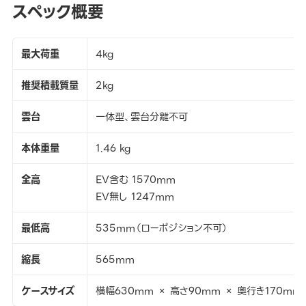
スペック概要
最大荷重
4kg
推奨積載質量
2kg
雲台
一体型、雲台分離不可
本体重量
1.46 kg
全高
EV含む 1570mm
EV無し 1247mm
最低高
535mm（ローポジション不可）
縮長
565mm
ケースサイズ
横幅630mm × 高さ90mm × 奥行き170mm