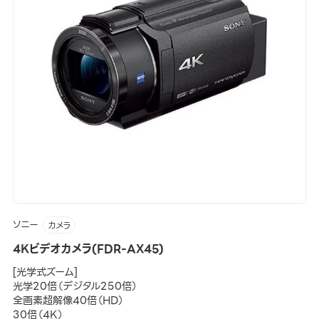
ソニー
カメラ
4Kビデオカメラ(FDR-AX45)
[光学式ズーム]
光学20倍（デジタル250倍）
全画素超解像40倍（HD）
30倍（4K）