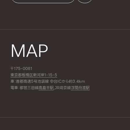
MAP
〒175-0081
東京都板橋区新河岸1-15-5
車：首都高速5号池袋線 中台ICから約3.4km
電車：都営三田線
高島平駅
,JR埼京線
浮間舟渡駅