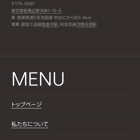
〒175-0081
東京都板橋区新河岸1-15-5
車：首都高速5号池袋線 中台ICから約3.4km
電車：都営三田線
高島平駅
,JR埼京線
浮間舟渡駅
MENU
トップページ
私たちについて