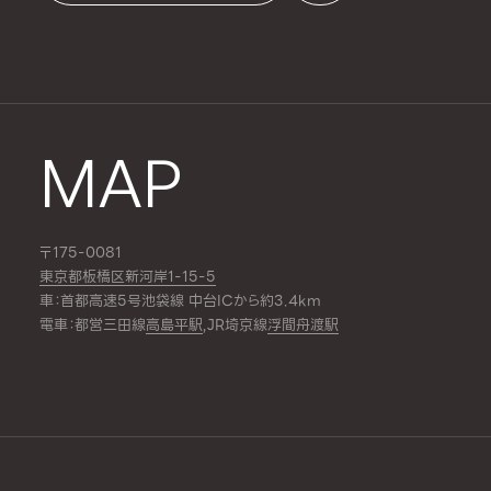
MAP
〒175-0081
東京都板橋区新河岸1-15-5
車：首都高速5号池袋線 中台ICから約3.4km
電車：都営三田線
高島平駅
,JR埼京線
浮間舟渡駅