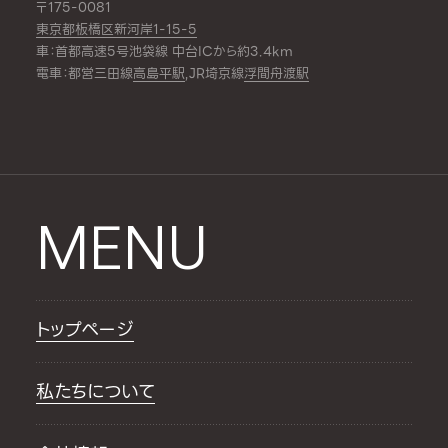
〒175-0081
東京都板橋区新河岸1-15-5
車：首都高速5号池袋線 中台ICから約3.4km
電車：都営三田線
高島平駅
,JR埼京線
浮間舟渡駅
MENU
トップページ
私たちについて