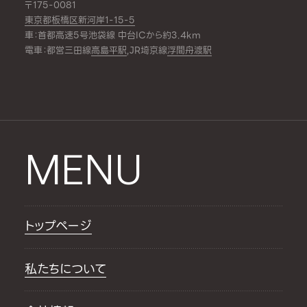
〒175-0081
東京都板橋区新河岸1-15-5
車：首都高速5号池袋線 中台ICから約3.4km
電車：都営三田線
高島平駅
,JR埼京線
浮間舟渡駅
MENU
トップページ
私たちについて