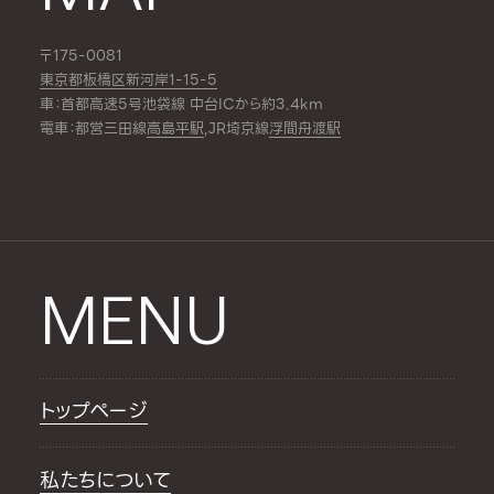
〒175-0081
東京都板橋区新河岸1-15-5
車：首都高速5号池袋線 中台ICから約3.4km
電車：都営三田線
高島平駅
,JR埼京線
浮間舟渡駅
MENU
トップページ
私たちについて