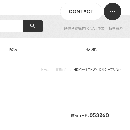
CONTACT
映像音響機材レンタル事業
技術資料
配信
その他
ホーム
事業紹介
HDMI～ミニHDMI変換ケーブル 3m
053260
商品コード：