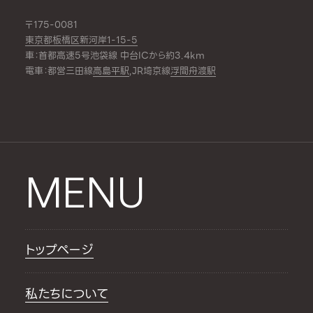
〒175-0081
東京都板橋区新河岸1-15-5
車：首都高速5号池袋線 中台ICから約3.4km
電車：都営三田線
高島平駅
,JR埼京線
浮間舟渡駅
MENU
トップページ
私たちについて