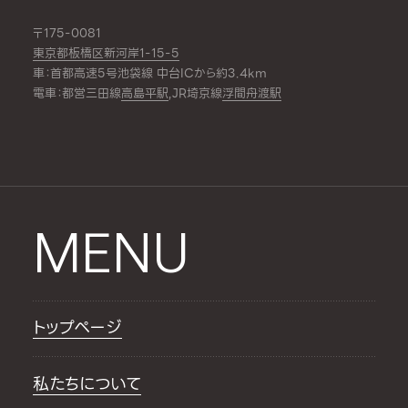
〒175-0081
東京都板橋区新河岸1-15-5
車：首都高速5号池袋線 中台ICから約3.4km
電車：都営三田線
高島平駅
,JR埼京線
浮間舟渡駅
MENU
トップページ
私たちについて