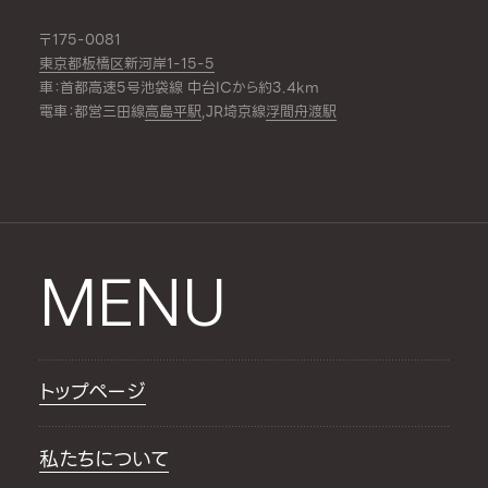
〒175-0081
東京都板橋区新河岸1-15-5
車：首都高速5号池袋線 中台ICから約3.4km
電車：都営三田線
高島平駅
,JR埼京線
浮間舟渡駅
MENU
トップページ
私たちについて