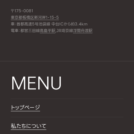
〒175-0081
東京都板橋区新河岸1-15-5
車：首都高速5号池袋線 中台ICから約3.4km
電車：都営三田線
高島平駅
,JR埼京線
浮間舟渡駅
MENU
トップページ
私たちについて