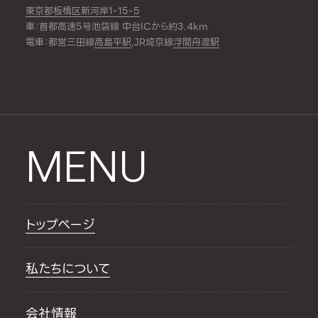
東京都板橋区新河岸1-15-5
車：首都高速5号池袋線 中台ICから約3.4km
電車：都営三田線
高島平駅
,JR埼京線
浮間舟渡駅
MENU
トップページ
私たちについて
会社情報