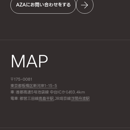
AZAにお問い合わせをする
MAP
〒175-0081
東京都板橋区新河岸1-15-5
車：首都高速5号池袋線 中台ICから約3.4km
電車：都営三田線
高島平駅
,JR埼京線
浮間舟渡駅