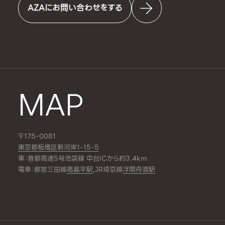
AZAにお問い合わせをする
MAP
〒175-0081
東京都板橋区新河岸1-15-5
車：首都高速5号池袋線 中台ICから約3.4km
電車：都営三田線
高島平駅
,JR埼京線
浮間舟渡駅