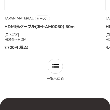
JAPAN MATERIAL
JA
ケーブル
HDMI光ケーブル(JM-AM0050) 50m
H
[コネクタ]
[
HDMI～HDMI
H
7,700円（税込）
4
一覧へ戻る