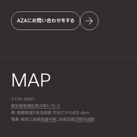
AZAにお問い合わせをする
MAP
〒175-0081
東京都板橋区新河岸1-15-5
車：首都高速5号池袋線 中台ICから約3.4km
電車：都営三田線
高島平駅
,JR埼京線
浮間舟渡駅