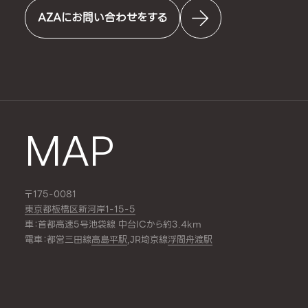
AZAにお問い合わせをする
MAP
〒175-0081
東京都板橋区新河岸1-15-5
車：首都高速5号池袋線 中台ICから約3.4km
電車：都営三田線
高島平駅
,JR埼京線
浮間舟渡駅