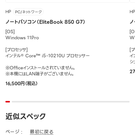
HP
H
PC/ネットワーク
ノートパソコン（EliteBook 850 G7）
ノ
[OS]
[O
Windows 11Pro
Wi
[プロセッサ]
[
インテル® Core™ i5-10210U プロセッサー
イ
シ
※Officeインストールされていません。
2
※本機にはLAN端子がございません。
16,500円（税込）
近似スペック
ページ :
最初に戻る