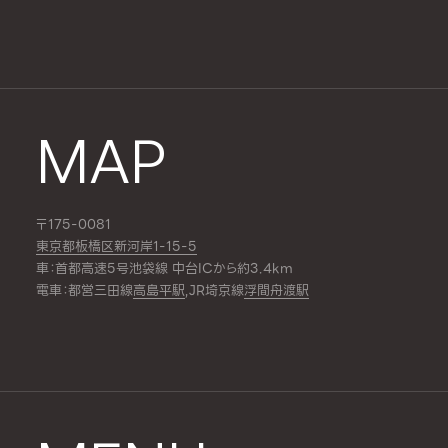
MAP
〒175-0081
東京都板橋区新河岸1-15-5
車：首都高速5号池袋線 中台ICから約3.4km
電車：都営三田線
高島平駅
,JR埼京線
浮間舟渡駅