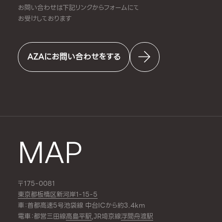
お問い合わせは下記リンクからフォームにて
お受けしております
AZAにお問い合わせをする
MAP
〒175-0081
東京都板橋区新河岸1-15-5
車：首都高速5号池袋線 中台ICから約3.4km
電車：都営三田線
高島平駅
,JR埼京線
浮間舟渡駅