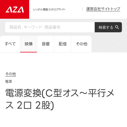
運営会社サイトトップ
レンタル機器カタログサイト
すべて
映像
音響
配信
その他
その他
電源
電源変換(C型オス～平行メ
ス 2口 2股)