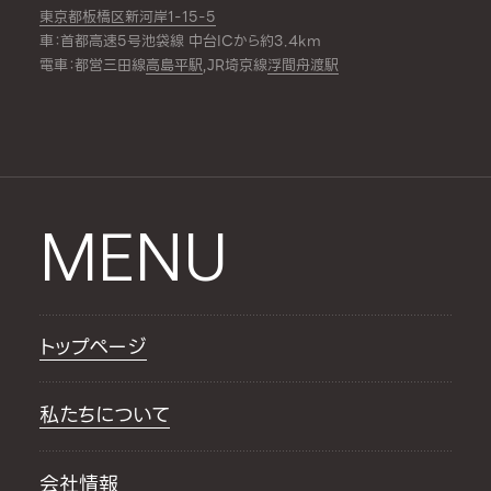
東京都板橋区新河岸1-15-5
車：首都高速5号池袋線 中台ICから約3.4km
電車：都営三田線
高島平駅
,JR埼京線
浮間舟渡駅
MENU
トップページ
私たちについて
会社情報