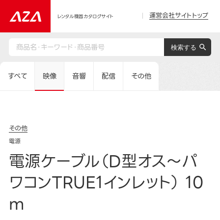
運営会社サイトトップ
レンタル機器カタログサイト
すべて
映像
音響
配信
その他
その他
電源
電源ケーブル（D型オス～パ
ワコンTRUE1インレット） 10
m