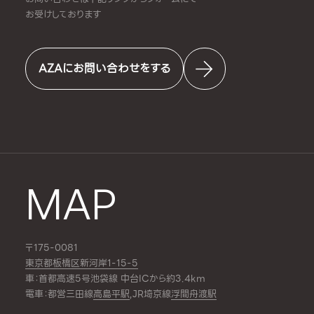
お受けしております
AZAにお問い合わせをする
MAP
〒175-0081
東京都板橋区新河岸1-15-5
車：首都高速5号池袋線 中台ICから約3.4km
電車：都営三田線
高島平駅
,JR埼京線
浮間舟渡駅