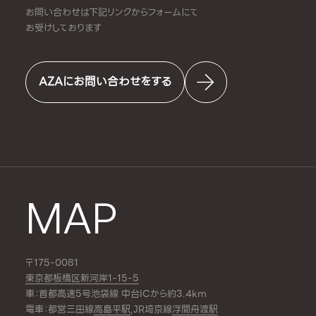
お問い合わせは下記リンクからフォームにて
お受けしております
AZAにお問い合わせをする
MAP
〒175-0081
東京都板橋区新河岸1-15-5
車：首都高速5号池袋線 中台ICから約3.4km
電車：都営三田線
高島平駅
,JR埼京線
浮間舟渡駅