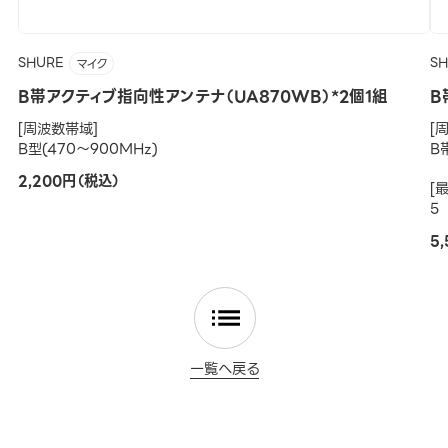
SHURE
S
マイク
B帯アクティブ指向性アンテナ（UA870WB）*2個1組
B
[周波数帯域]
[
B型(470～900MHz)
B
2,200円（税込）
[
5
5
一覧へ戻る