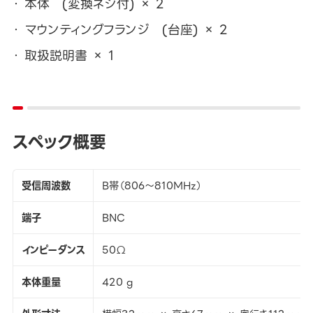
本体 (変換ネジ付) × 2
マウンティングフランジ (台座) × 2
取扱説明書 × 1
スペック概要
受信周波数
B帯（806～810MHz）
端子
BNC
インピーダンス
50Ω
本体重量
420 g