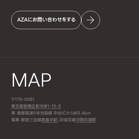
AZAにお問い合わせをする
MAP
〒175-0081
東京都板橋区新河岸1-15-5
車：首都高速5号池袋線 中台ICから約3.4km
電車：都営三田線
高島平駅
,JR埼京線
浮間舟渡駅