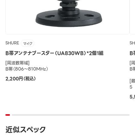
SHURE
S
マイク
B帯アンテナブースター（UA830WB）*2個1組
B
[周波数帯域]
[
B帯（806～810MHz）
B
2,200円（税込）
[
5
5
近似スペック