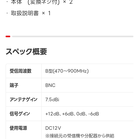
本体 (変換ネジ付) × 2
取扱説明書 × 1
スペック概要
受信周波数
B型(470～900MHz)
端子
BNC
アンテナゲイン
7.5dBi
信号ゲイン
+12dB、+6dB、0dB、-6dB
使用電源
DC12V
※接続元の受信機や分配器から供給