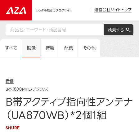
運営会社サイトトップ
レンタル機器カタログサイト
すべて
映像
音響
配信
その他
音響
B帯（800MHz/デジタル）
B帯アクティブ指向性アンテナ
（UA870WB）*2個1組
SHURE