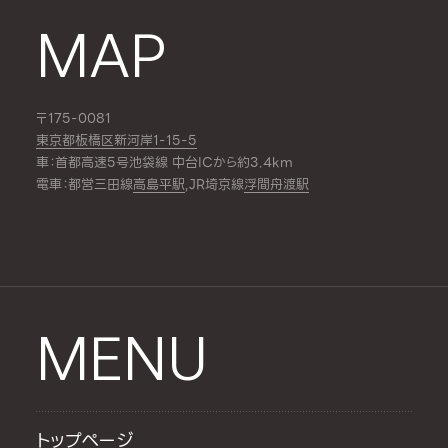
MAP
〒175-0081
東京都板橋区新河岸1-15-5
車：首都高速5号池袋線 中台ICから約3.4km
電車：都営三田線
高島平駅
,JR埼京線
浮間舟渡駅
MENU
トップページ