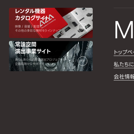
レンタル機器
カタログサイト
M
映像 / 音響 / 配信 /
その他の多彩な機材をラインナップ
常設空間
演出事業サイト
トップペ
ありとあらゆる空間演出プロジェクトを
私たちに
企画段階からサポート
会社情