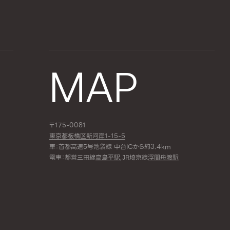
MAP
〒175-0081
東京都板橋区新河岸1-15-5
車：首都高速5号池袋線 中台ICから約3.4km
電車：都営三田線
高島平駅
,JR埼京線
浮間舟渡駅