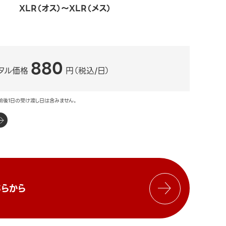
XLR（オス）～XLR（メス）
880
タル価格
円（税込/日）
前後1日の受け渡し日は含みません。
らから